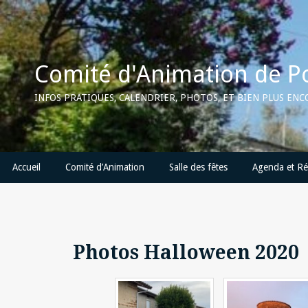
Skip
to
content
Comité d'Animation de P
INFOS PRATIQUES, CALENDRIER, PHOTOS, ET BIEN PLUS EN
Accueil
Comité d’Animation
Salle des fêtes
Agenda et Ré
Photos Halloween 2020