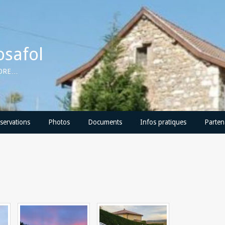
osafol
CORE…
servations
Photos
Documents
Infos pratiques
Parten