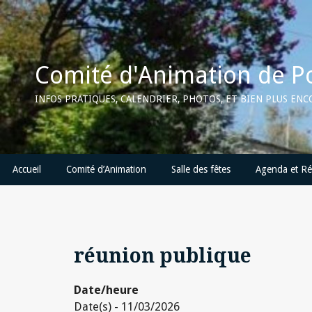
Skip
to
content
Comité d'Animation de P
INFOS PRATIQUES, CALENDRIER, PHOTOS, ET BIEN PLUS EN
Accueil
Comité d’Animation
Salle des fêtes
Agenda et Ré
réunion publique
Date/heure
Date(s) - 11/03/2026