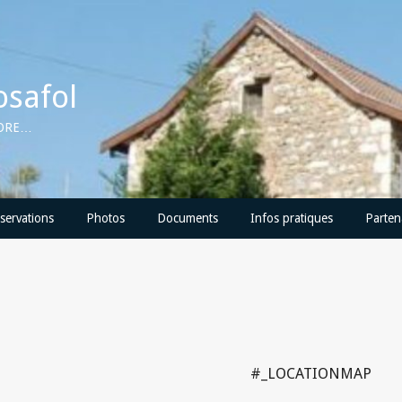
osafol
CORE…
servations
Photos
Documents
Infos pratiques
Parten
#_LOCATIONMAP