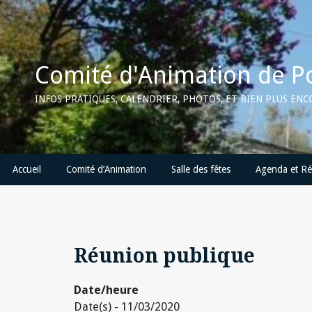
Skip
to
content
Comité d'Animation de P
INFOS PRATIQUES, CALENDRIER, PHOTOS, ET BIEN PLUS EN
Accueil
Comité d’Animation
Salle des fêtes
Agenda et Ré
Réunion publique
Date/heure
Date(s) - 11/03/2020