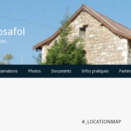
osafol
CORE…
servations
Photos
Documents
Infos pratiques
Parten
#_LOCATIONMAP