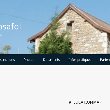
osafol
CORE…
servations
Photos
Documents
Infos pratiques
Parten
#_LOCATIONMAP