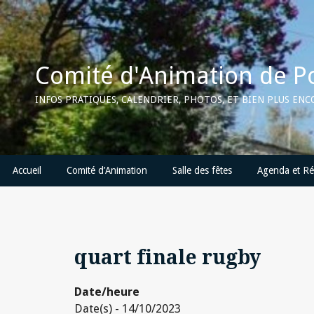
Skip
to
content
Comité d'Animation de P
INFOS PRATIQUES, CALENDRIER, PHOTOS, ET BIEN PLUS EN
Accueil
Comité d’Animation
Salle des fêtes
Agenda et Ré
quart finale rugby
Date/heure
Date(s) - 14/10/2023