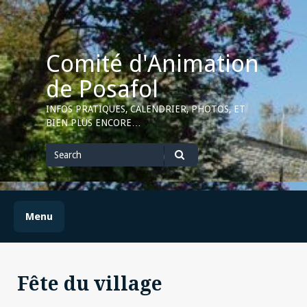
Skip
to
content
Comité d'Animation
de Posafol
INFOS PRATIQUES, CALENDRIER, PHOTOS, ET
BIEN PLUS ENCORE…
Search
for
Search
Menu
Fête du village