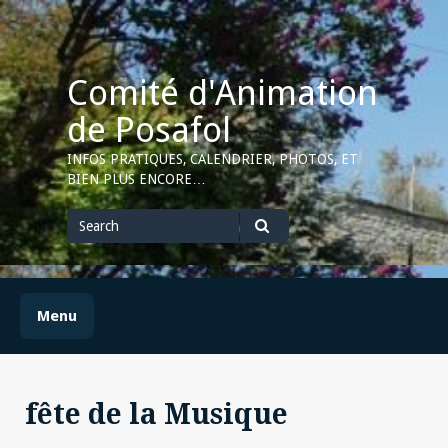
Skip
to
content
Comité d'Animation
de Posafol
INFOS PRATIQUES, CALENDRIER, PHOTOS, ET
BIEN PLUS ENCORE…
Search
for
Search
Menu
fête de la Musique