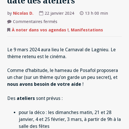
date des ateliers
by
Nicolas D.
22 janvier 2024
13 h 00 min
sur
Commentaires fermés
Préparation
Carnaval
À noter dans vos agendas !
,
Manifestations
:
date
des
ateliers
Le 9 mars 2024 aura lieu le Carnaval de Lagnieu. Le
thème retenu est le cinéma.
Comme d’habitude, le hameau de Posafol proposera
un char (sur un thème qu’on garde un peu secret), et
nous avons besoin de votre aide
!
Des
ateliers
sont prévus :
pour la déco : les dimanches matin, 21 et 28
janvier, 4 et 25 février, 3 mars, à partir de 9h à la
salle des fêtes