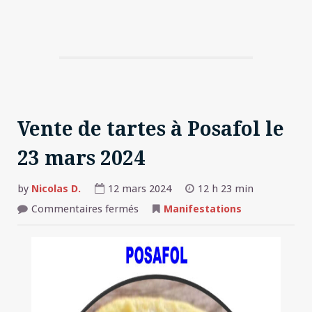
Vente de tartes à Posafol le
23 mars 2024
by
Nicolas D.
12 mars 2024
12 h 23 min
sur
Commentaires fermés
Manifestations
Vente
de
tartes
à
Posafol
le
23
mars
2024