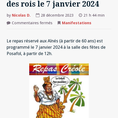
des rois le 7 janvier 2024
by
Nicolas D.
28 décembre 2023
21 h 44 min
sur
Commentaires fermés
Manifestations
Repas
des
aînés
et
Le repas réservé aux Aînés (à partir de 60 ans) est
galette
des
programmé le 7 janvier 2024 à la salle des fêtes de
rois
le
Posafol, à partir de 12h.
7
janvier
2024