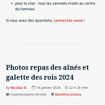
pour le char : tous les samedis matin au centre
du hameau
Si vous avez des questions,
contactez-nous
!
Photos repas des aînés et
galette des rois 2024
by
Nicolas D.
14 janvier 2024
22 h 26 min
sur
Commentaires fermés
Manifestations
Photos
repas
des