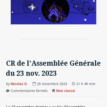
CR de l’Assemblée Générale
du 23 nov. 2023
by
Nicolas D.
26 novembre 2023
21 h 49 min
sur
Commentaires fermés
Non classé
CR
de
l’Assemblée
Générale