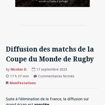
Diffusion des matchs de la
Coupe du Monde de Rugby
by
Nicolas D.
17 septembre 2023
sur
17 h 37 min
Commentaires fermés
Diffusion
des
Manifestations
matchs
de
la
Coupe
Suite à l’élimination de la France, la diffusion sur
du
Monde
grand écran est
annulée
.