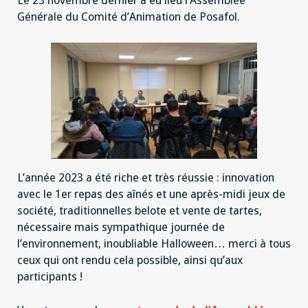
Le 23 novembre dernier a eu lieu l’Assemblée
du
23
Générale du Comité d’Animation de Posafol.
nov.
2023
L’année 2023 a été riche et très réussie : innovation
avec le 1er repas des aînés et une après-midi jeux de
société, traditionnelles belote et vente de tartes,
nécessaire mais sympathique journée de
l’environnement, inoubliable Halloween… merci à tous
ceux qui ont rendu cela possible, ainsi qu’aux
participants !