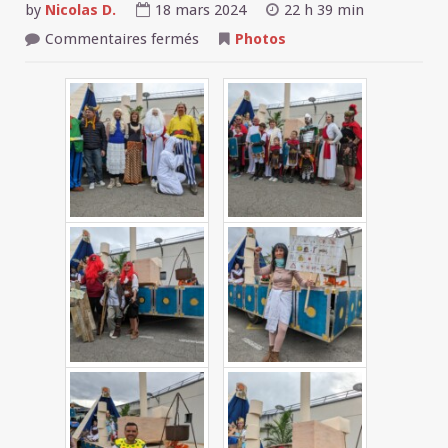
by
Nicolas D.
18 mars 2024
22 h 39 min
sur
Commentaires fermés
Photos
Photos
carnaval
2024