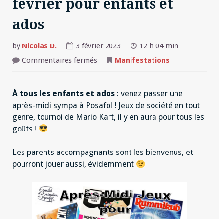
février pour enfants et
ados
by
Nicolas D.
3 février 2023
12 h 04 min
sur
Commentaires fermés
Manifestations
Après-
midi
jeux
le
À tous les enfants et ados
: venez passer une
18
février
après-midi sympa à Posafol ! Jeux de société en tout
pour
enfants
genre, tournoi de Mario Kart, il y en aura pour tous les
et
ados
goûts !
Les parents accompagnants sont les bienvenus, et
pourront jouer aussi, évidemment