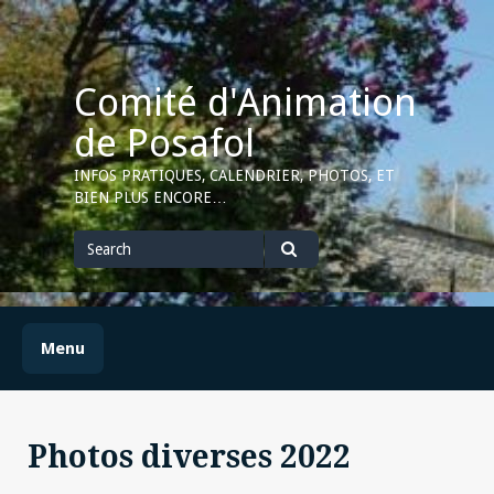
Skip
to
content
Comité d'Animation
de Posafol
INFOS PRATIQUES, CALENDRIER, PHOTOS, ET
BIEN PLUS ENCORE…
Search
for
Search
Menu
Photos diverses 2022