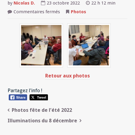
by
Nicolas D.
23 octobre 2022
22 h 12 min
sur
Commentaires fermés
Photos
Photos
diverses
2022
Retour aux photos
Partagez l'info !
Navigation
Photos fête de l’été 2022
de
Illuminations du 8 décembre
l’article