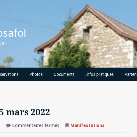
osafol
CORE…
servations
Photos
Documents
Infos pratiques
Parten
5 mars 2022
sur
Commentaires fermés
Manifestations
Carnaval
de