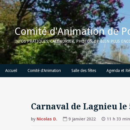
Skip
to
content
Comité d'Animation de P
INFOS PRATIQUES, CALENDRIER, PHOTOS, ET BIEN PLUS EN
Accueil
Comité d’Animation
Salle des fêtes
Agenda et Ré
Carnaval de Lagnieu le 
by
Nicolas D.
9 janvier 2022
11 h 33 min