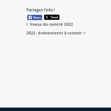
Partagez l'info !
Navigation
Voeux du comité 2022
de
2022 : événements à retenir
l’article