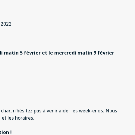
Lagnieu
le
5
mars
2022
 2022.
 matin 5 février et le mercredi matin 9 février
u char, n’hésitez pas à venir aider les week-ends. Nous
 et les horaires.
ion !