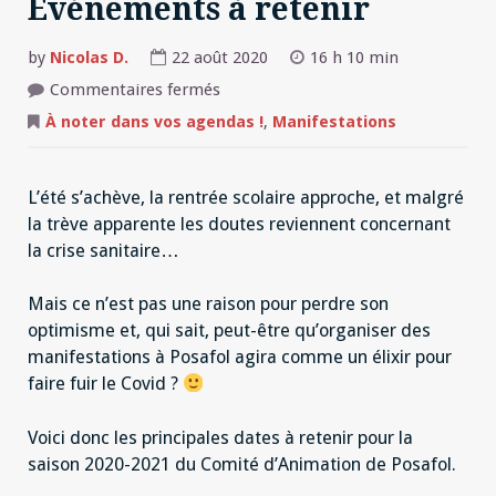
Événements à retenir
by
Nicolas D.
22 août 2020
16 h 10 min
sur
Commentaires fermés
Saison
2020-
À noter dans vos agendas !
,
Manifestations
2021
–
Événements
à
L’été s’achève, la rentrée scolaire approche, et malgré
retenir
la trève apparente les doutes reviennent concernant
la crise sanitaire…
Mais ce n’est pas une raison pour perdre son
optimisme et, qui sait, peut-être qu’organiser des
manifestations à Posafol agira comme un élixir pour
faire fuir le Covid ?
Voici donc les principales dates à retenir pour la
saison 2020-2021 du Comité d’Animation de Posafol.