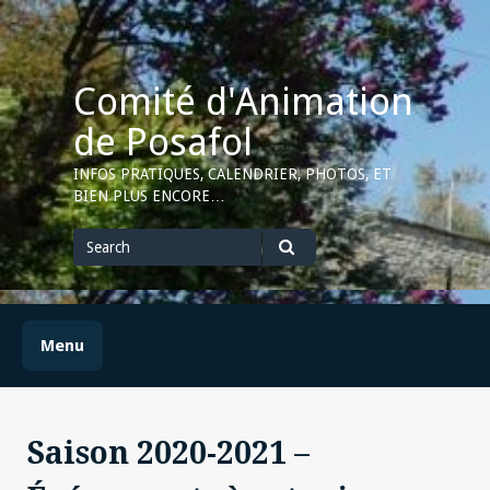
Skip
to
content
Comité d'Animation
de Posafol
INFOS PRATIQUES, CALENDRIER, PHOTOS, ET
BIEN PLUS ENCORE…
Search
for
Search
Menu
Saison 2020-2021 –